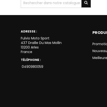
ADRESSE :
PRODU
Fulvio Moto Sport
437 Draille Du Mas Mollin
Promoti
13200 Arles
Nouveau
France
Meilleur
TÉLÉPHONE :
0490980059