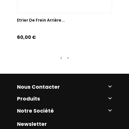
AJOUTER AU PANIER
Etrier De Frein Arrière...
Etrie
Prix
Prix
60,00 €
40,0
Nous Contacter

Produits

Notre Société

Newsletter