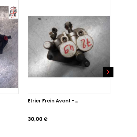
AJOUTER AU PANIER
AJO
Etrier Frein Avant -...
Etrier 
Prix
Prix
30,00 €
19,00 