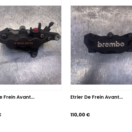
TER AU PANIER
AJOUTER AU PANIER
e Frein Avant...
Etrier De Frein Avant...
Prix
€
110,00 €