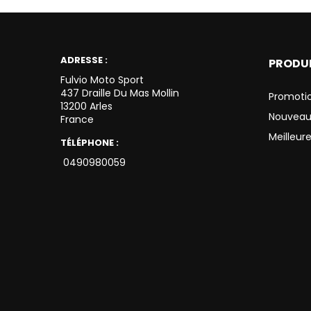
ADRESSE :
PRODU
Fulvio Moto Sport
437 Draille Du Mas Mollin
Promoti
13200 Arles
Nouveau
France
Meilleur
TÉLÉPHONE :
0490980059