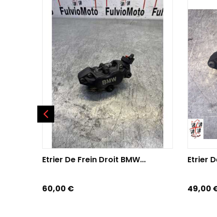
AJOUTER AU PANIER
AJOU
Etrier De Frein Droit BMW...
Etrier D
Prix
Prix
60,00 €
49,00 