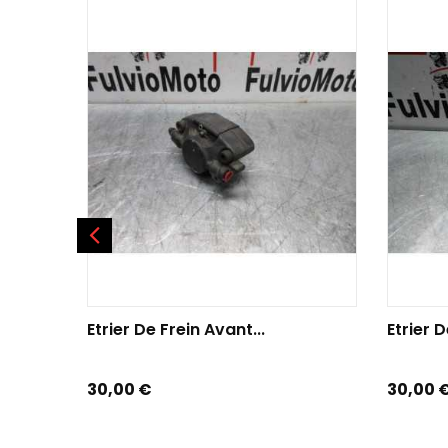
AJOUTER AU PANIER
AJOU
Etrier De Frein Avant...
Etrier D
Prix
Prix
30,00 €
30,00 