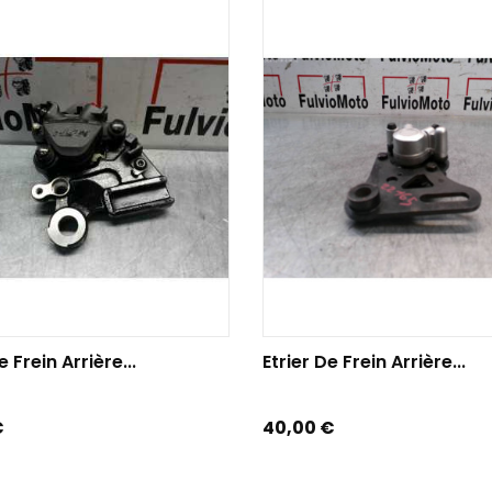
TER AU PANIER
AJOUTER AU PANIER
e Frein Arrière...
Etrier De Frein Arrière...
Prix
€
40,00 €