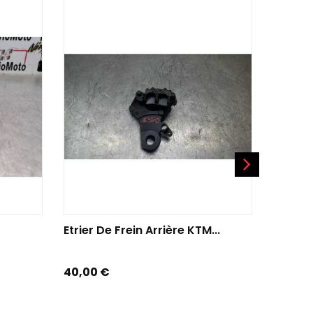
AJOUTER AU PANIER
AJO
Etrier De Frein Arrière KTM...
Etriers
Prix
Prix
40,00 €
30,00 