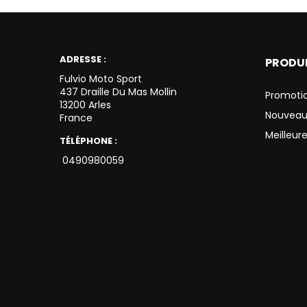
ADRESSE :
PRODU
Fulvio Moto Sport
437 Draille Du Mas Mollin
Promoti
13200 Arles
Nouveau
France
Meilleur
TÉLÉPHONE :
0490980059