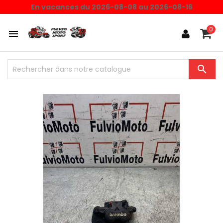
En vacances du 2026-08-08 au 2026-08-16
0

