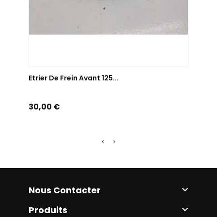
AJOUTER AU PANIER
Etrier De Frein Avant 125...
Etrie
Prix
Prix
30,00 €
60,0
Nous Contacter

Produits
