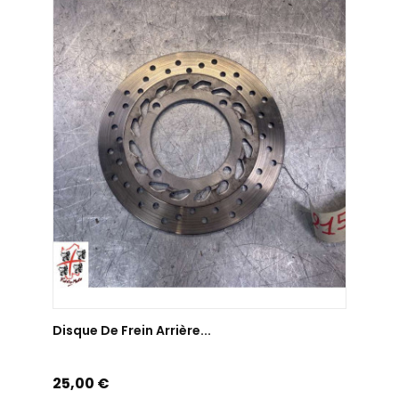
AJOUTER AU PANIER
Disque De Frein Arrière...
Disqu
Prix
Prix
25,00 €
55,0