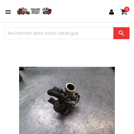
0

