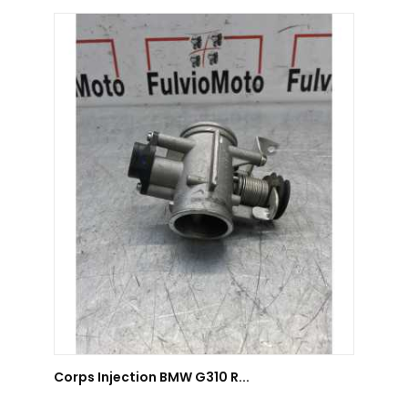
AJOUTER AU PANIER
Corps Injection BMW G310 R...
Corps