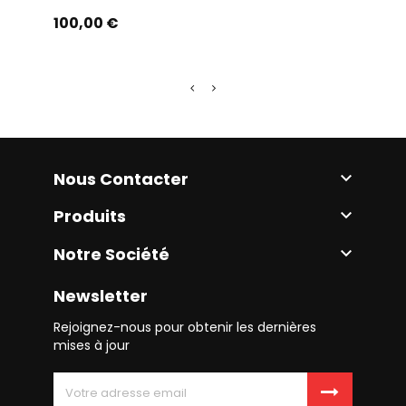
Prix
Prix
100,00 €
29,0
Nous Contacter

Produits

Notre Société

Newsletter
Rejoignez-nous pour obtenir les dernières
mises à jour