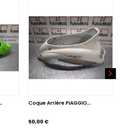
AJOUTER AU PANIER
AJO
.
Coque Arrière PIAGGIO...
Coque 
Prix
Prix
50,00 €
30,00 