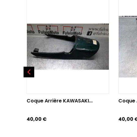
AJOUTER AU PANIER
AJOU
Coque Arrière KAWASAKI...
Coque A
Prix
Prix
40,00 €
40,00 