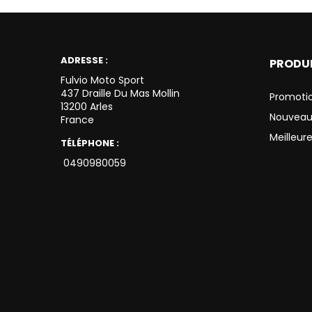
ADRESSE :
PRODU
Fulvio Moto Sport
437 Draille Du Mas Mollin
Promoti
13200 Arles
Nouveau
France
Meilleur
TÉLÉPHONE :
0490980059