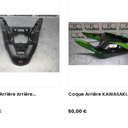
TER AU PANIER
AJOUTER AU PANIER
rrière Arrière...
Coque Arrière KAWASAKI..
Prix
€
50,00 €