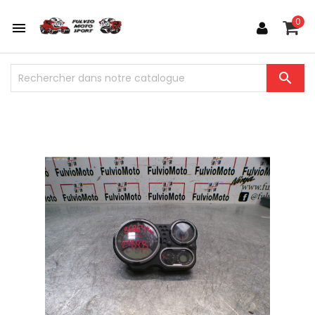
0

