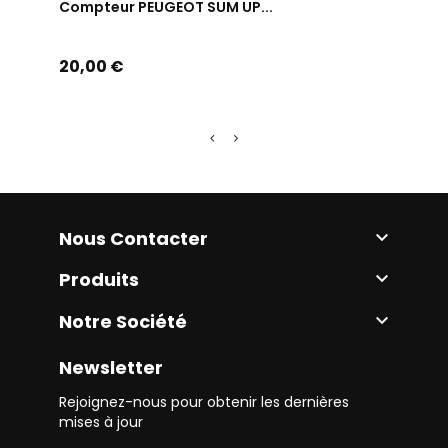
Compteur PEUGEOT SUM UP...
Compt
Prix
Prix
20,00 €
80,0
Nous Contacter

Produits

Notre Société

Newsletter
Rejoignez-nous pour obtenir les dernières
mises à jour