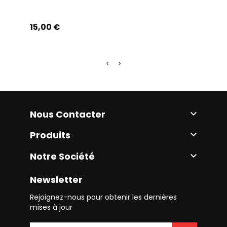
Prix
Prix
15,00 €
35,0
Nous Contacter

Produits

Notre Société

Newsletter
Rejoignez-nous pour obtenir les dernières
mises à jour