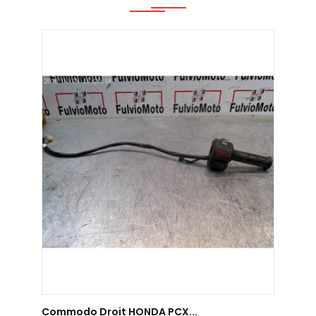
AJOUTER AU PANIER
Commodo Droit HONDA PCX...
Comm