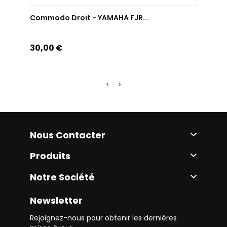
AJOUTER AU PANIER
Commodo Droit - YAMAHA FJR...
Comm
Prix
Prix
30,00 €
25,0
Nous Contacter

Produits

Notre Société

Newsletter
Rejoignez-nous pour obtenir les dernières