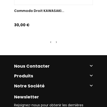
AJOUTER AU PANIER
Commodo Droit KAWASAKI...
Comm
Prix
Prix
30,00 €
20,0
Nous Contacter

Produits

Notre Société

Newsletter
Rejoignez-nous pour obtenir les dernières