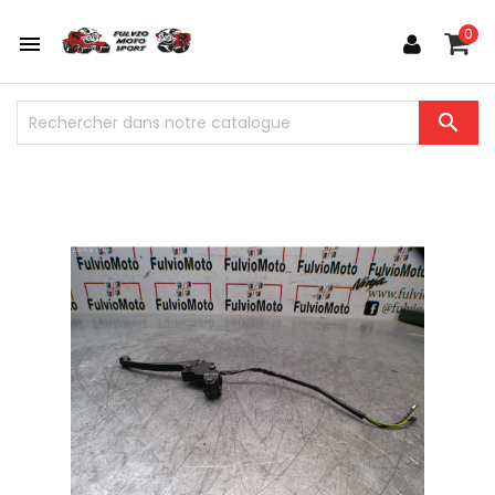
0

