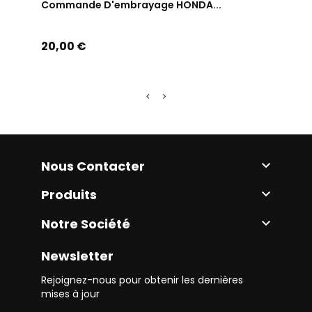
Commande D'embrayage HONDA...
Comm
Prix
Prix
20,00 €
20,0
Nous Contacter

Produits

Notre Société

Newsletter
Rejoignez-nous pour obtenir les dernières
mises à jour