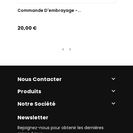
AJOUTER AU PANIER
Commande D'embrayage -...
Comm
Prix
Prix
20,00 €
15,0
Nous Contacter

Produits

Notre Société

Newsletter
Rejoignez-nous pour obtenir les dernières