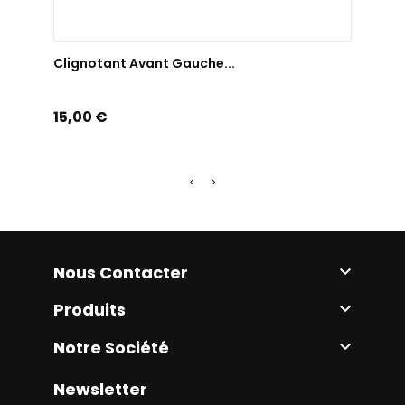
AJOUTER AU PANIER
Clignotant Avant Gauche...
Clign
Prix
Prix
15,00 €
25,0
Nous Contacter

Produits

Notre Société

Newsletter