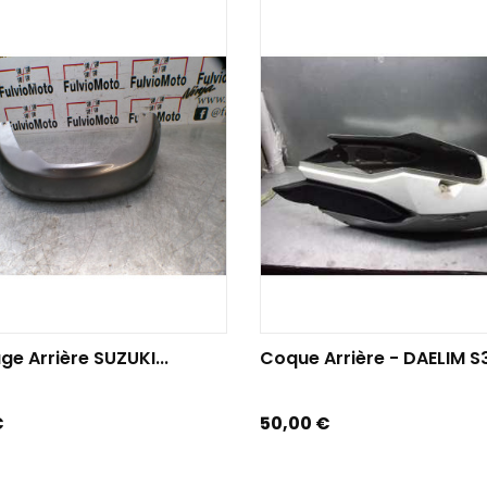
TER AU PANIER
AJOUTER AU PANIER
e Arrière SUZUKI...
Coque Arrière - DAELIM S3.
Prix
€
50,00 €