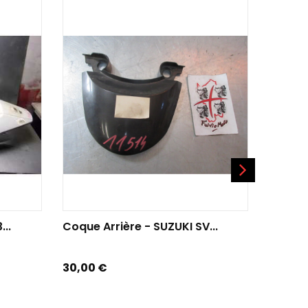
AJOUTER AU PANIER
AJO
..
Coque Arrière - SUZUKI SV...
Carén
2017
Prix
30,00 €
Prix
20,00 