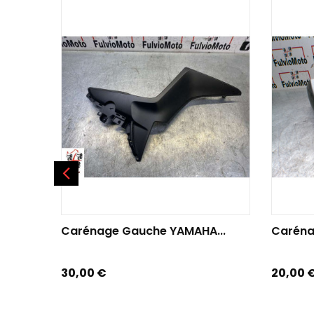
AJOUTER AU PANIER
AJOU
Carénage Gauche YAMAHA...
Carénag
Prix
Prix
30,00 €
20,00 