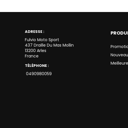
ADRESSE :
PRODU
Fulvio Moto Sport
437 Draille Du Mas Mollin
Promoti
13200 Arles
Nouveau
France
Meilleur
TÉLÉPHONE :
0490980059