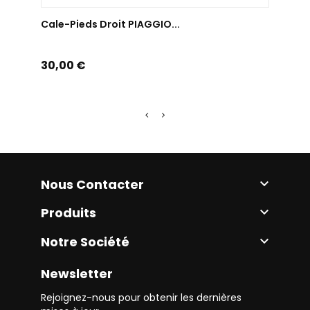
AJOUTER AU PANIER
Cale-Pieds Droit PIAGGIO...
Cale-
Prix
Prix
30,00 €
40,0
Nous Contacter

Produits

Notre Société

Newsletter
Rejoignez-nous pour obtenir les dernières