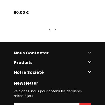
Prix
Prix
50,00 €
90,0
Nous Contacter

Produits

Notre Société

Newsletter
Rejoignez-nous pour obtenir les dernières
mises à jour