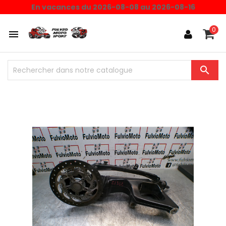
En vacances du 2026-08-08 au 2026-08-16
0

