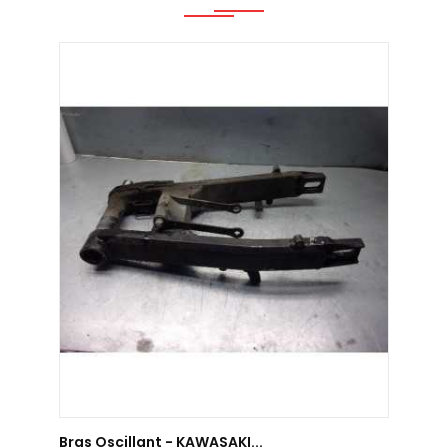
AJOUTER AU PANIER
Bras Oscillant - KAWASAKI...
Bras 