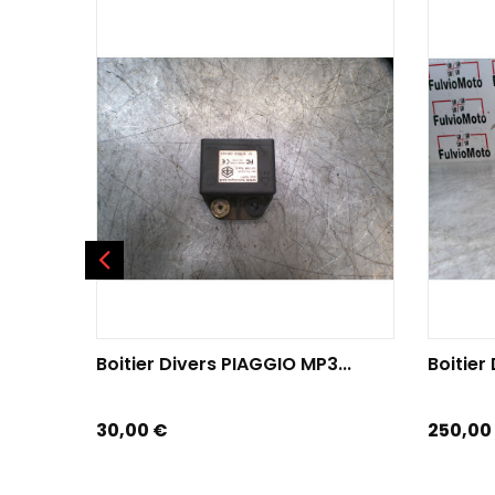
AJOUTER AU PANIER
AJOU
Boitier Divers PIAGGIO MP3...
Boitier
Prix
Prix
30,00 €
250,00