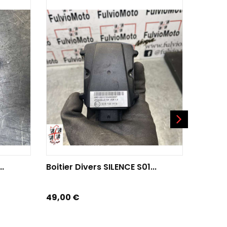
AJOUTER AU PANIER
AJO
..
Boitier Divers SILENCE S01...
Boitier
Prix
Prix
49,00 €
20,00 