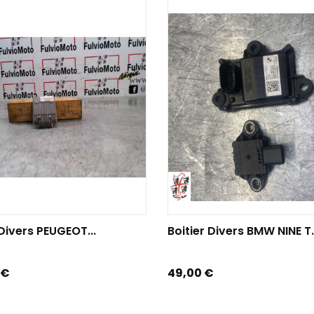
TER AU PANIER
AJOUTER AU PANIER
 Divers PEUGEOT...
Boitier Divers BMW NINE T.
Prix
 €
49,00 €