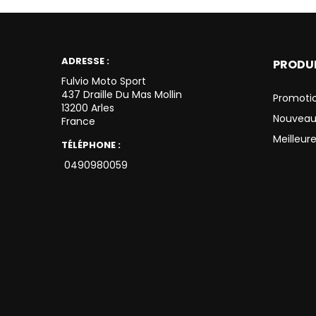
ADRESSE :
PRODU
Fulvio Moto Sport
437 Draille Du Mas Mollin
Promoti
13200 Arles
Nouveau
France
Meilleur
TÉLÉPHONE :
0490980059