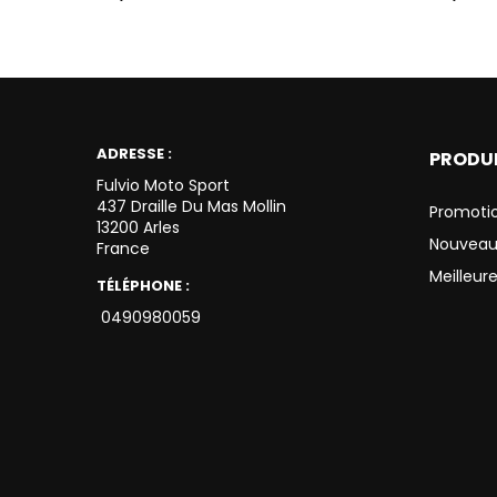
ADRESSE :
PRODU
Fulvio Moto Sport
437 Draille Du Mas Mollin
Promoti
13200 Arles
Nouveau
France
Meilleur
TÉLÉPHONE :
0490980059