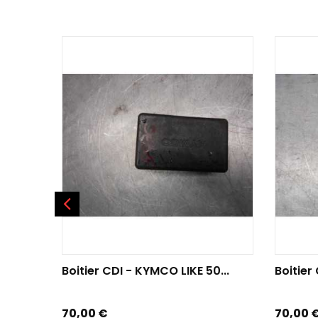
AJOUTER AU PANIER
AJOU
Boitier CDI - KYMCO LIKE 50...
Boitier 
Prix
Prix
70,00 €
70,00 