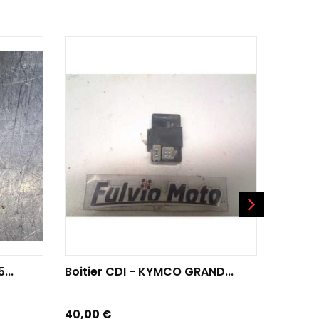
AJOUTER AU PANIER
AJO
...
Boitier CDI - KYMCO GRAND...
Boitier
Prix
Prix
40,00 €
90,00 