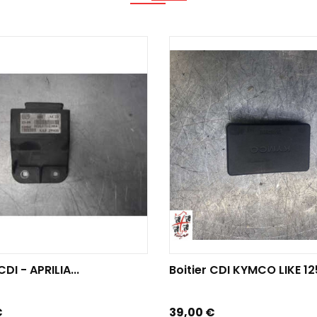
TER AU PANIER
AJOUTER AU PANIER
CDI - APRILIA...
Boitier CDI KYMCO LIKE 125
Prix
€
39,00 €