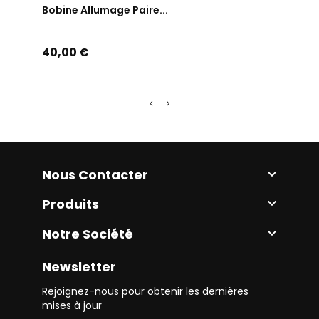
Bobine Allumage Paire...
Bobi
Prix
Prix
40,00 €
20,0
Nous Contacter

Produits

Notre Société

Newsletter
Rejoignez-nous pour obtenir les dernières
mises à jour