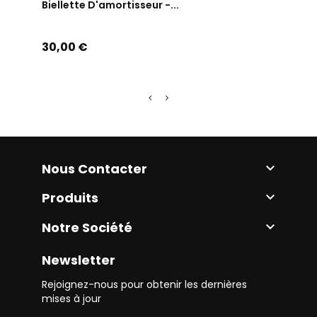
Biellette D'amortisseur -...
Biell
Prix
Prix
30,00 €
30,0
Nous Contacter

Produits

Notre Société

Newsletter
Rejoignez-nous pour obtenir les dernières
mises à jour