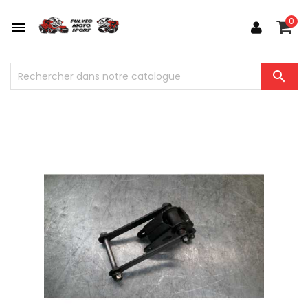
0

