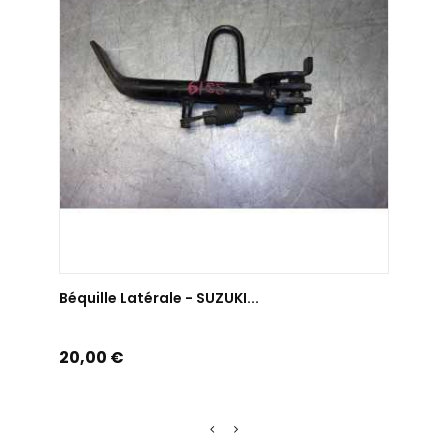
AJOUTER AU PANIER
Béquille Latérale - SUZUKI...
Béqui
Prix
Prix
20,00 €
40,0