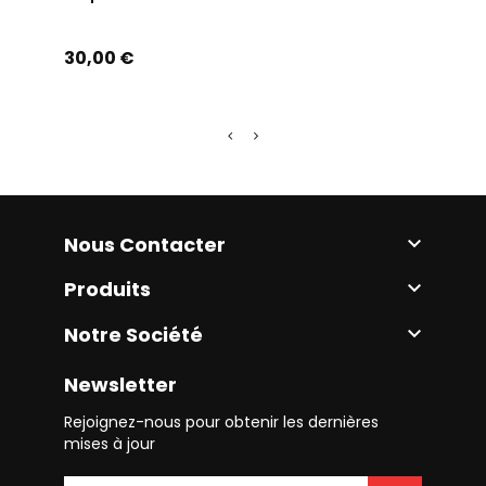
Prix
Prix
30,00 €
30,0
Nous Contacter

Produits

Notre Société

Newsletter
Rejoignez-nous pour obtenir les dernières
mises à jour