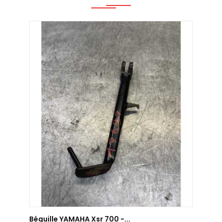
AJOUTER AU PANIER
Béquille YAMAHA Xsr 700 -...
Béqui