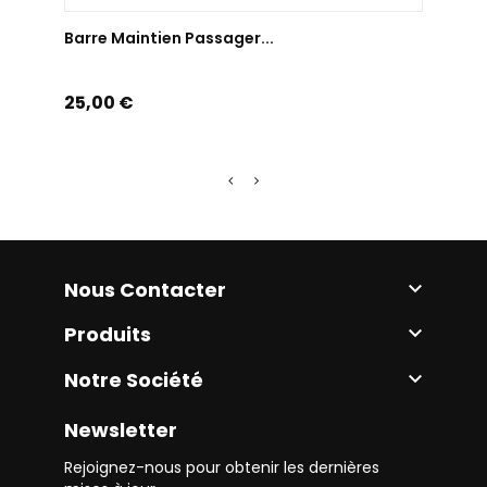
AJOUTER AU PANIER
Barre Maintien Passager...
Barre
Prix
Prix
25,00 €
30,0
Nous Contacter

Produits

Notre Société

Newsletter
Rejoignez-nous pour obtenir les dernières