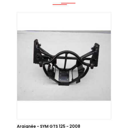
AJOUTER AU PANIER
Araignée - SYM GTS 125 - 2008
Araig