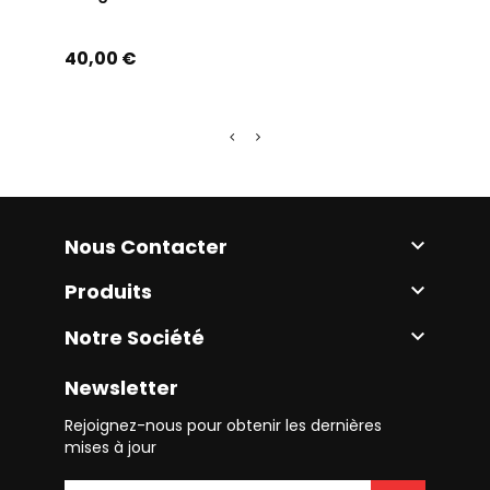
Prix
Prix
40,00 €
50,0
Nous Contacter

Produits

Notre Société

Newsletter
Rejoignez-nous pour obtenir les dernières
mises à jour