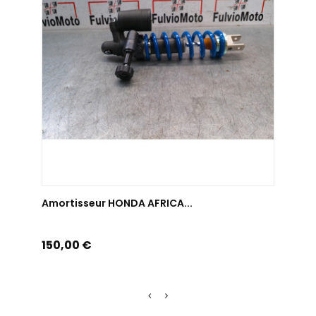
AJOUTER AU PANIER
Amortisseur HONDA AFRICA...
Amort
Prix
Prix
150,00 €
19,0