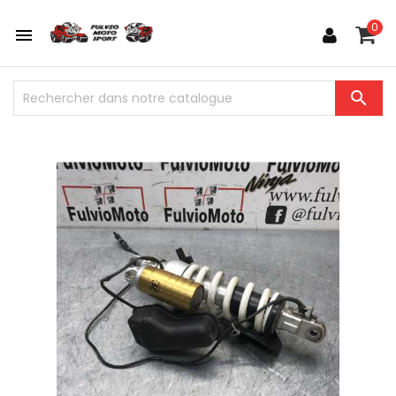
0

