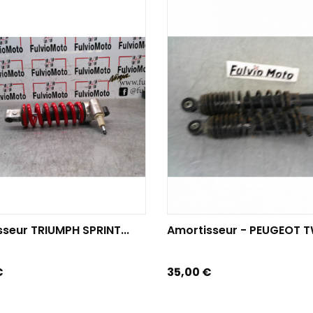
TER AU PANIER
AJOUTER AU PANIER
seur TRIUMPH SPRINT...
Amortisseur - PEUGEOT TW
Prix
€
35,00 €