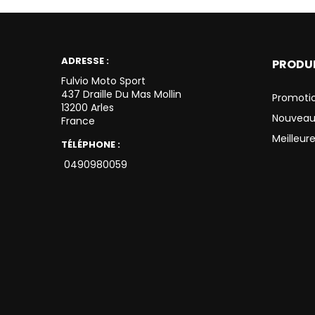
ADRESSE :
PRODU
Fulvio Moto Sport
437 Draille Du Mas Mollin
Promoti
13200 Arles
Nouveau
France
Meilleur
TÉLÉPHONE :
0490980059