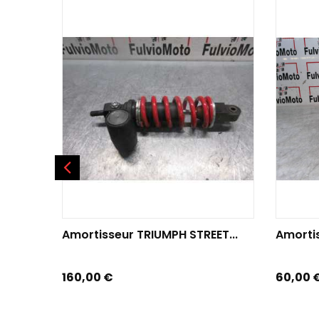
AJOUTER AU PANIER
AJOU
Amortisseur TRIUMPH STREET...
Amortis
Prix
Prix
160,00 €
60,00 