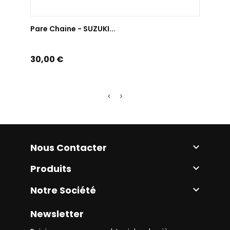
AJOUTER AU PANIER
Pare Chaine - SUZUKI...
Pare 
Prix
Prix
30,00 €
40,0
Nous Contacter

Produits

Notre Société

Newsletter